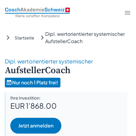
CoachAkademieSchweiz
Me
Dipl. wertorientierter systemischer
Startseite
AufstellerCoach
Dipl. wertorientierter systemischer
AufstellerCoach
Nur noch 1 Platz frei!
Ihre Investition:
EUR 1’868.00