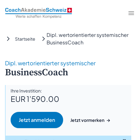
CoachAkademieSchweiz
Me
Dipl. wertorientierter systemischer
Startseite
BusinessCoach
Dipl. wertorientierter systemischer
BusinessCoach
Ihre Investition:
EUR 1’590.00
Jetzt vormerken
→