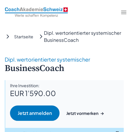
CoachAkademieSchweiz
Me
Dipl. wertorientierter systemischer
Startseite
BusinessCoach
Dipl. wertorientierter systemischer
BusinessCoach
Ihre Investition:
EUR 1’590.00
Jetzt vormerken
→