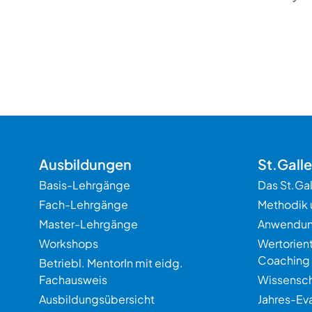
Ausbildungen
St.Gall
Basis-Lehrgänge
Das St.Ga
Fach-Lehrgänge
Methodik 
Master-Lehrgänge
Anwendu
Workshops
Wertorien
Coaching
Betriebl. MentorIn mit eidg.
Fachausweis
Wissensch
Ausbildungsübersicht
Jahres-Ev