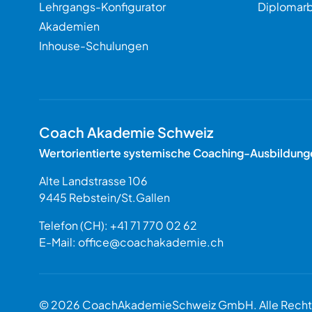
Lehrgangs-Konfigurator
Diplomarb
Akademien
Inhouse-Schulungen
Coach Akademie Schweiz
Wertorientierte systemische Coaching-Ausbildung
Alte Landstrasse 106
9445
Rebstein
/
St.Gallen
Schweiz
Telefon (CH):
+41 71 770 02 62
E-Mail:
office@coachakademie.ch
$$
© 2026 CoachAkademieSchweiz GmbH. Alle Rechte