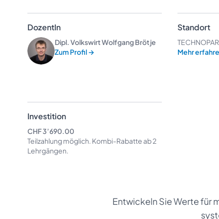
DozentIn
Standort
Dipl. Volkswirt Wolfgang Brötje
TECHNOPARK®
Zum Profil
→
Mehr erfahr
Investition
CHF 3’690.00
Teilzahlung möglich.
Kombi-Rabatte
ab 2
Lehrgängen.
Entwickeln Sie Werte für m
sys