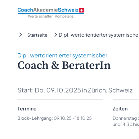
CoachAkademieSchweiz
Dipl. wertorientierter systemische
Startseite
Dipl. wertorientierter systemischer
Coach & BeraterIn
Start:
Do. 09.10.2025
in Zürich, Schweiz
Termine
Zeiten
Block-Lehrgang:
09.10.25
-
18.10.25
Donnerstag b
und 14:30 bi