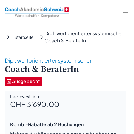
CoachAkademieSchweiz
Me
Dipl. wertorientierter systemischer
Startseite
Coach & BeraterIn
Dipl. wertorientierter systemischer
Coach & BeraterIn
Ausgebucht
Ihre Investition:
CHF 3’690.00
Kombi-Rabatte ab 2 Buchungen
Mehrere Ausbildungen gleichzeitig buchen und