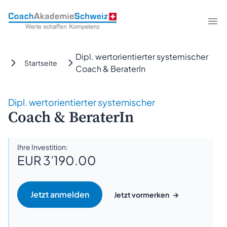
CoachAkademieSchweiz
Me
Dipl. wertorientierter systemischer
Startseite
Coach & BeraterIn
Dipl. wertorientierter systemischer
Coach & BeraterIn
Ihre Investition:
EUR 3’190.00
Jetzt vormerken
→