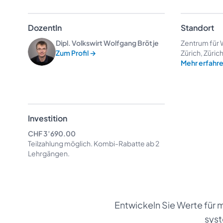
DozentIn
Standort
Dipl. Volkswirt Wolfgang Brötje
Zentrum für W
Zum Profil
→
Zürich, Züric
Mehr erfahr
Investition
CHF 3’690.00
Teilzahlung möglich.
Kombi-Rabatte
ab 2
Lehrgängen.
Entwickeln Sie Werte für m
sys