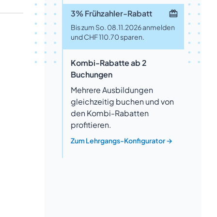
3% Frühzahler-Rabatt
Bis zum So. 08.11.2026 anmelden
und CHF 110.70 sparen.
Kombi-Rabatte ab 2
Buchungen
Mehrere Ausbildungen
gleichzeitig buchen und von
den Kombi-Rabatten
profitieren.
Zum Lehrgangs-Konfigurator
→