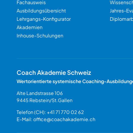
Fachausweis
Wissensch
Ausbildungsübersicht
Jahres-Ev
Lehrgangs-Konfigurator
Diplomarb
Akademien
Inhouse-Schulungen
Coach Akademie Schweiz
Wertorientierte systemische Coaching-Ausbildung
Alte Landstrasse 106
9445
Rebstein
/
St.Gallen
Schweiz
Telefon (CH):
+41 71 770 02 62
E-Mail:
office@coachakademie.ch
$$