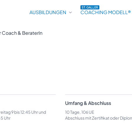
ST.GALLER
AUSBILDUNGEN
COACHING MODELL®
r Coach & BeraterIn
Umfang & Abschluss
eitag 9 bis 12:45 Uhr und
10 Tage, 106 UE
45 Uhr
Abschluss mit Zertifikat oder Diplo