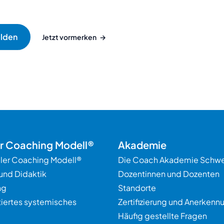
Jetzt vormerken
→
er Coaching Modell®
Akademie
ller Coaching Modell®
Die Coach Akademie Schwe
und Didaktik
Dozentinnen und Dozenten
ng
Standorte
tiertes systemisches
Zertifizierung und Anerkenn
Häufig gestellte Fragen