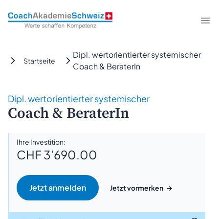
CoachAkademieSchweiz
Me
Dipl. wertorientierter systemischer
Startseite
Coach & BeraterIn
Dipl. wertorientierter systemischer
Coach & BeraterIn
Ihre Investition:
CHF 3’690.00
Jetzt vormerken
→