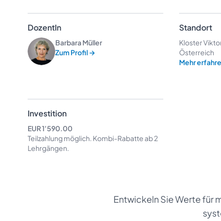
DozentIn
Standort
Barbara Müller
Kloster Vikto
Zum Profil
→
Österreich
Mehr erfahr
Investition
EUR 1’590.00
Teilzahlung möglich.
Kombi-Rabatte
ab 2
Lehrgängen.
Entwickeln Sie Werte für m
sys