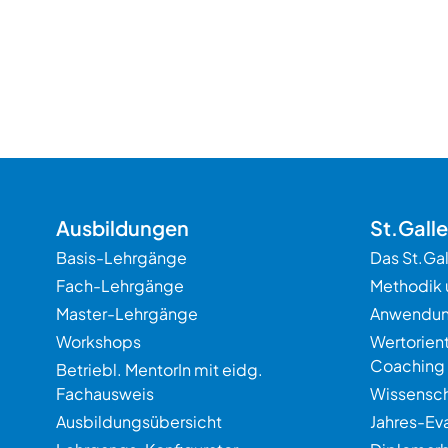
Ausbildungen
St.Gall
Basis-Lehrgänge
Das St.Ga
Fach-Lehrgänge
Methodik 
Master-Lehrgänge
Anwendu
Workshops
Wertorien
Coaching
Betriebl. MentorIn mit eidg.
Fachausweis
Wissensch
Ausbildungsübersicht
Jahres-Ev