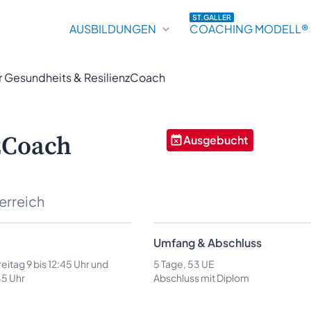
ST.GALLER
AUSBILDUNGEN
COACHING MODELL®
er Gesundheits & ResilienzCoach
zCoach
Ausgebucht
erreich
Umfang & Abschluss
eitag 9 bis 12:45 Uhr und
5 Tage, 53 UE
45 Uhr
Abschluss mit Diplom