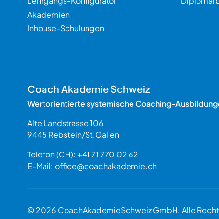
Lehrgangs-Konfigurator
Diplomarb
Akademien
Inhouse-Schulungen
Coach Akademie Schweiz
Wertorientierte systemische Coaching-Ausbildung
Alte Landstrasse 106
9445
Rebstein
/
St.Gallen
Schweiz
Telefon (CH):
+41 71 770 02 62
E-Mail:
office@coachakademie.ch
$$
© 2026 CoachAkademieSchweiz GmbH. Alle Rechte