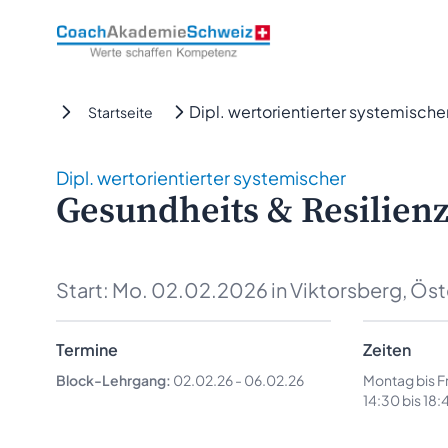
CoachAkademieSchweiz
Dipl. wertorientierter systemisch
Startseite
Dipl. wertorientierter systemischer
Gesundheits & Resilien
Start:
Mo. 02.02.2026
in Viktorsberg, Öst
Termine
Zeiten
Block-Lehrgang:
02.02.26
-
06.02.26
Montag bis Fr
14:30 bis 18: