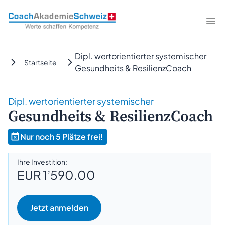
CoachAkademieSchweiz
Me
Dipl. wertorientierter systemischer
Startseite
Gesundheits & ResilienzCoach
Dipl. wertorientierter systemischer
Gesundheits & ResilienzCoach
Nur noch 5 Plätze frei!
Ihre Investition:
EUR 1’590.00