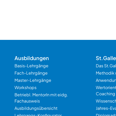
Ausbildungen
St.Gall
Basis-Lehrgänge
Das St.Ga
Fach-Lehrgänge
Methodik 
Master-Lehrgänge
Anwendu
Workshops
Wertorien
Coaching
Betriebl. MentorIn mit eidg.
Fachausweis
Wissensch
Ausbildungsübersicht
Jahres-Ev
Lehrgangs-Konfigurator
Diplomarb