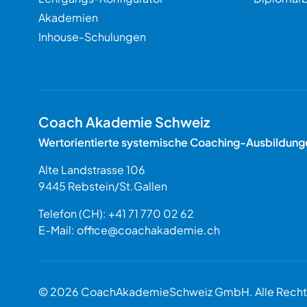
Akademien
Inhouse-Schulungen
Coach Akademie Schweiz
Wertorientierte systemische Coaching-Ausbildung
Alte Landstrasse 106
9445
Rebstein
/
St.Gallen
Schweiz
Telefon (CH):
+41 71 770 02 62
E-Mail:
office@coachakademie.ch
$$
© 2026 CoachAkademieSchweiz GmbH. Alle Rechte