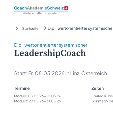
CoachAkademieSchweiz
Dipl. wertorientierter systemisc
Startseite
Dipl. wertorientierter systemischer
LeadershipCoach
Start:
Fr. 08.05.2026
in Linz, Österreich
Termine
Zeiten
Modul 1:
08.05.26
-
10.05.26
Freitag 18 bi
Modul 2:
29.05.26
-
31.05.26
Sonntag 9 bis