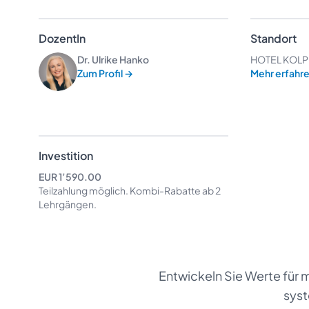
DozentIn
Standort
Dr. Ulrike Hanko
HOTEL KOLPIN
Zum Profil
→
Mehr erfahr
Investition
EUR 1’590.00
Teilzahlung möglich.
Kombi-Rabatte
ab 2
Lehrgängen.
Entwickeln Sie Werte für m
sys