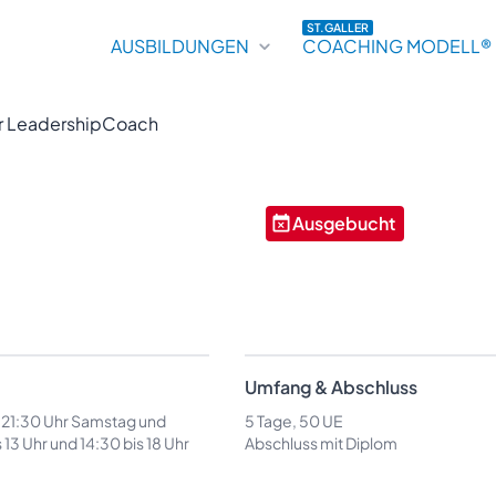
ST.GALLER
AUSBILDUNGEN
COACHING MODELL®
her LeadershipCoach
Ausgebucht
Umfang & Abschluss
s 21:30 Uhr Samstag und
5 Tage, 50 UE
 13 Uhr und 14:30 bis 18 Uhr
Abschluss mit Diplom