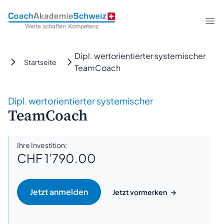
CoachAkademieSchweiz
Me
Dipl. wertorientierter systemischer
Startseite
TeamCoach
Dipl. wertorientierter systemischer
TeamCoach
Ihre Investition:
CHF 1’790.00
Jetzt vormerken
→