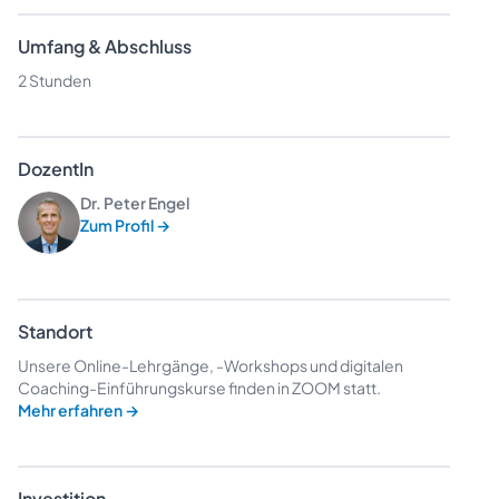
Umfang & Abschluss
2 Stunden
DozentIn
Dr. Peter Engel
Zum Profil
→
Standort
Unsere Online-Lehrgänge, -Workshops und digitalen
Coaching-Einführungskurse finden in ZOOM statt.
Mehr erfahren
→
Investition