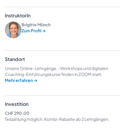
InstruktorIn
Brigitte Münch
Zum Profil
→
Standort
Unsere Online-Lehrgänge, -Workshops und digitalen
Coaching-Einführungskurse finden in ZOOM statt.
Mehr erfahren
→
Investition
CHF 290.00
Teilzahlung möglich.
Kombi-Rabatte
ab 2 Lehrgängen.