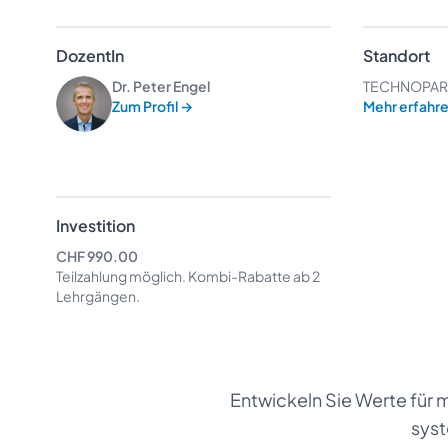
DozentIn
Standort
Dr. Peter Engel
TECHNOPARK®
Zum Profil
→
Mehr erfahr
Investition
CHF 990.00
Teilzahlung möglich.
Kombi-Rabatte
ab 2
Lehrgängen.
Entwickeln Sie Werte für m
sys