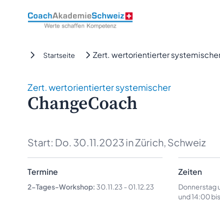
CoachAkademieSchweiz
Zert. wertorientierter systemisc
Startseite
Zert. wertorientierter systemischer
ChangeCoach
Start:
Do. 30.11.2023
in Zürich, Schweiz
Termine
Zeiten
2-Tages-Workshop:
30.11.23
-
01.12.23
Donnerstag un
und 14:00 bi