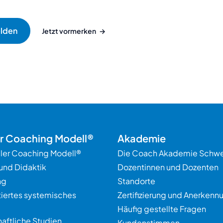
Jetzt vormerken
→
er Coaching Modell®
Akademie
ller Coaching Modell®
Die Coach Akademie Schwe
und Didaktik
Dozentinnen und Dozenten
ng
Standorte
tiertes systemisches
Zertifizierung und Anerkenn
Häufig gestellte Fragen
aftliche Studien
Kundenstimmen