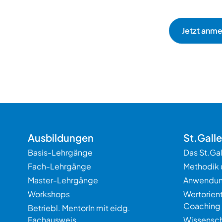
Ausbildungen
St.Gall
Basis-Lehrgänge
Das St.Ga
Fach-Lehrgänge
Methodik 
Master-Lehrgänge
Anwendu
Workshops
Wertorien
Coaching
Betriebl. MentorIn mit eidg.
Fachausweis
Wissensch