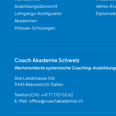
Ausbildungsübersicht
Jahres-Ev
Lehrgangs-Konfigurator
Diplomarb
Akademien
Inhouse-Schulungen
Coach Akademie Schweiz
Wertorientierte systemische Coaching-Ausbildung
Alte Landstrasse 106
9445
Rebstein
/
St.Gallen
Schweiz
Telefon (CH):
+41 71 770 02 62
E-Mail:
office@coachakademie.ch
$$