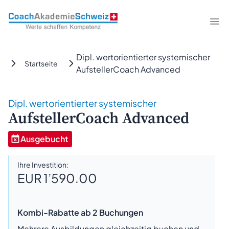
CoachAkademieSchweiz
Me
Dipl. wertorientierter systemischer
Startseite
AufstellerCoach Advanced
Dipl. wertorientierter systemischer
AufstellerCoach Advanced
Ausgebucht
Ihre Investition:
EUR 1’590.00
Kombi-Rabatte ab 2 Buchungen
Mehrere Ausbildungen gleichzeitig buchen und