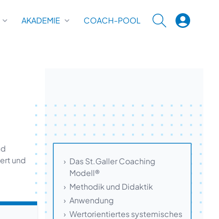
AKADEMIE
COACH-POOL
SUCHE
nd
ert und
Das St.Galler Coaching
Modell®
Methodik und Didaktik
Anwendung
Wertorientiertes systemisches