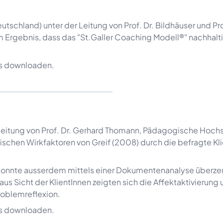
chland) unter der Leitung von Prof. Dr. Bildhäuser und Pro
m Ergebnis, dass das "St.Galler Coaching Modell®" nachhalt
s downloaden.
 Leitung von Prof. Dr. Gerhard Thomann, Pädagogische Hoch
dischen Wirkfaktoren von Greif (2008) durch die befragte Kli
 konnte ausserdem mittels einer Dokumentenanalyse überz
s Sicht der KlientInnen zeigten sich die Affektaktivierung 
Problemreflexion.
s downloaden.