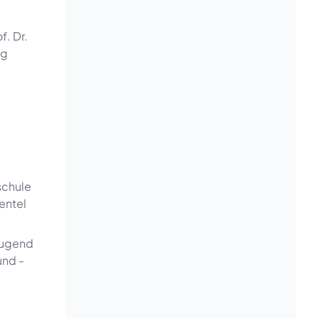
f. Dr.
ig
schule
entel
eugend
Beratung
und -