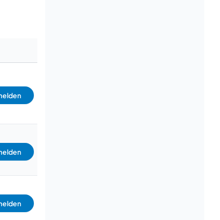
elden
elden
elden