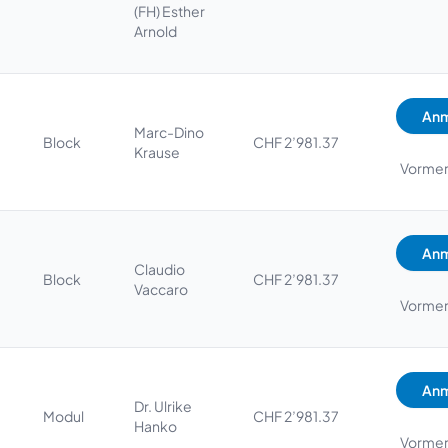
(FH) Esther
Arnold
Anm
Marc-Dino
Block
CHF 2’981.37
Krause
Vorme
Anm
Claudio
Block
CHF 2’981.37
Vaccaro
Vorme
Anm
Dr. Ulrike
Modul
CHF 2’981.37
Hanko
Vorme