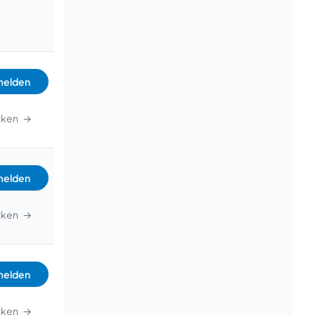
elden
rken
→
elden
rken
→
elden
rken
→