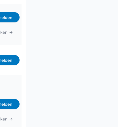
elden
rken
→
elden
elden
rken
→