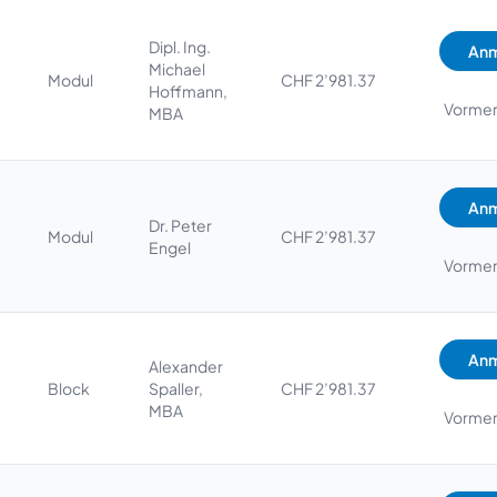
Dipl. Ing.
Anm
Michael
Modul
CHF 2’981.37
Hoffmann,
Vorme
MBA
Anm
Dr. Peter
Modul
CHF 2’981.37
Engel
Vorme
Anm
Alexander
Block
Spaller,
CHF 2’981.37
MBA
Vorme