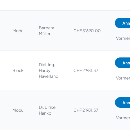
Anm
Barbara
Modul
CHF 3’690.00
Müller
Vorme
Anm
Dipl. Ing.
Block
Hardy
CHF 2’981.37
Haverland
Vorme
Anm
Dr. Ulrike
Modul
CHF 2’981.37
Hanko
Vorme