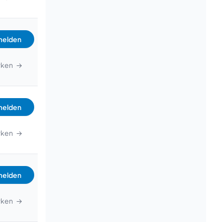
Beratung
elden
rken
→
elden
rken
→
elden
rken
→