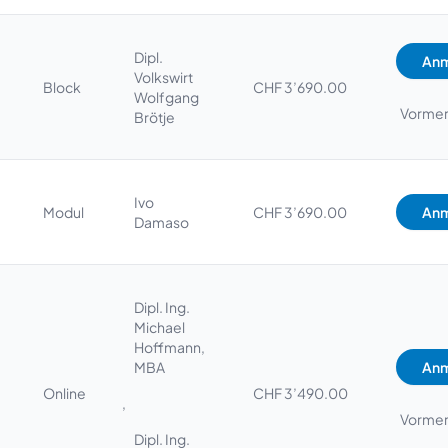
Dipl.
Anm
Volkswirt
Block
CHF 3’690.00
Wolfgang
Vorme
Brötje
Ivo
Modul
CHF 3’690.00
Anm
Damaso
Dipl. Ing.
Michael
Hoffmann,
MBA
Anm
Online
CHF 3’490.00
,
Vorme
Dipl. Ing.