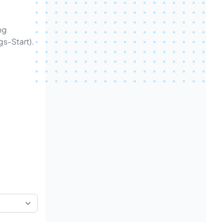
ng
s-Start).