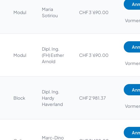
Anm
Maria
Modul
CHF 3’690.00
Sotiriou
Vorme
Anm
Dipl. Ing.
Modul
(FH) Esther
CHF 3’690.00
Arnold
Vorme
Anm
Dipl. Ing.
Block
Hardy
CHF 2’981.37
Haverland
Vorme
Anm
Marc-Dino