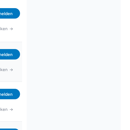
elden
rken
→
elden
rken
→
elden
rken
→