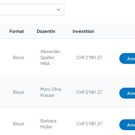
Format
DozentIn
Investition
Alexander
Block
Spaller,
CHF 2’981.37
Anm
MBA
Marc-Dino
Block
CHF 2’981.37
Anm
Krause
Barbara
Block
CHF 2’981.37
Anm
Müller