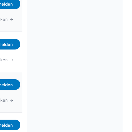
elden
rken
→
elden
rken
→
elden
rken
→
elden