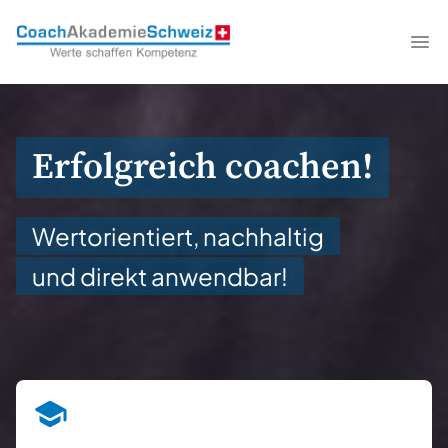
CoachAkademieSchweiz
Me
Erfolgreich coachen!
Wertorientiert, nachhaltig
und direkt anwendbar!