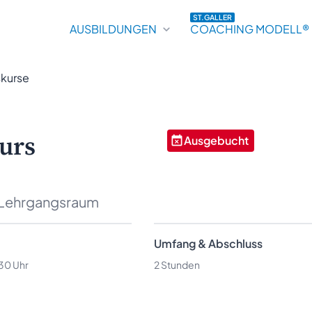
ST.GALLER
AUSBILDUNGEN
COACHING MODELL®
skurse
urs
Ausgebucht
 Lehrgangsraum
Umfang & Abschluss
:30 Uhr
2 Stunden