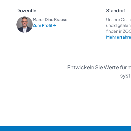
DozentIn
Standort
Marc-Dino Krause
Unsere Onli
Zum Profil
→
und digitale
finden in ZOO
Mehr erfahr
Entwickeln Sie Werte für m
sys