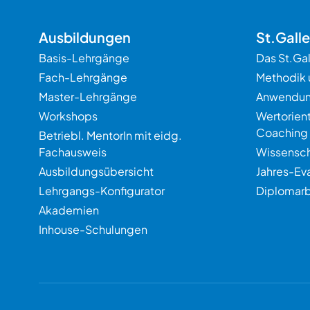
Ausbildungen
St.Gall
Basis-Lehrgänge
Das St.Ga
Fach-Lehrgänge
Methodik 
Master-Lehrgänge
Anwendu
Workshops
Wertorien
Coaching
Betriebl. MentorIn mit eidg.
Fachausweis
Wissensch
Ausbildungsübersicht
Jahres-Ev
Lehrgangs-Konfigurator
Diplomarb
Akademien
Inhouse-Schulungen