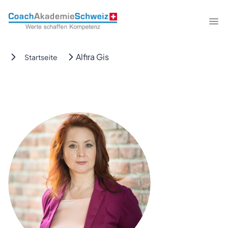
CoachAkademieSchweiz
Me
Alfira Gis
Startseite