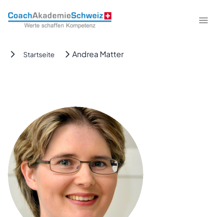
CoachAkademieSchweiz
Me
Andrea Matter
Startseite