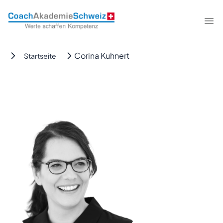
CoachAkademieSchweiz
Me
Corina Kuhnert
Startseite