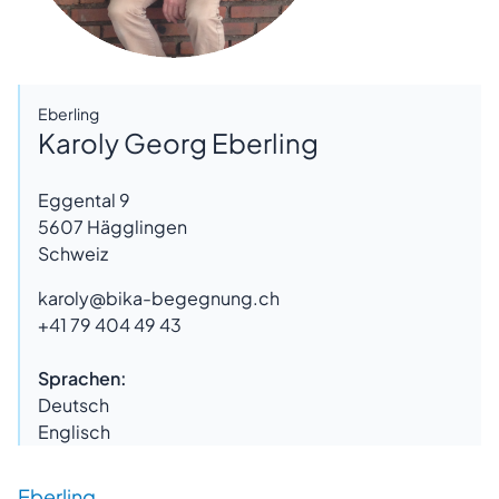
Eberling
Karoly Georg Eberling
Eggental 9
5607
Hägglingen
Schweiz
karoly@bika-begegnung.ch
+41 79 404 49 43
Sprachen:
Deutsch
Englisch
Eberling