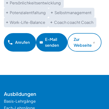
Persönlichkeitsentwicklung
Potenzialentfaltung
Selbstmanagement
Work-Life-Balance
Coach coacht Coach
E-Mail
Zur
Anrufen
senden
Webseite
Ausbildungen
Basis-Lehrgänge
Fach-Lehrgänge