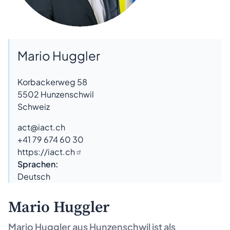
Mario Huggler
Korbackerweg 58
5502
Hunzenschwil
Schweiz
act@iact.ch
+41 79 674 60 30
https://iact.ch
Sprachen:
Deutsch
Mario Huggler
Mario Huggler aus
Hunzenschwil
ist als