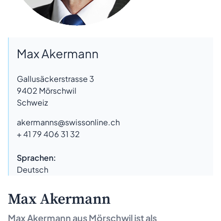
Max Akermann
Gallusäckerstrasse 3
9402
Mörschwil
Schweiz
akermanns@swissonline.ch
+ 41 79 406 31 32
Sprachen:
Deutsch
Max Akermann
Max Akermann aus
Mörschwil
ist als