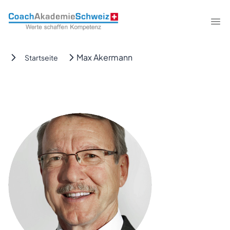
CoachAkademieSchweiz
Me
Max Akermann
Startseite