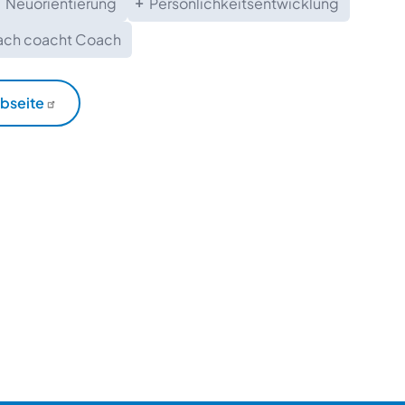
Neuorientierung
Persönlichkeitsentwicklung
ch coacht Coach
bseite