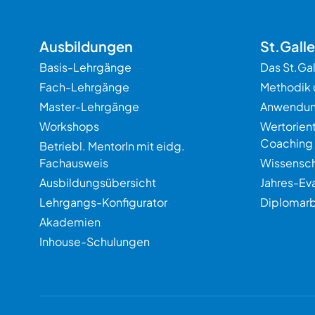
Ausbildungen
St.Gall
Basis-Lehrgänge
Das St.Ga
Fach-Lehrgänge
Methodik 
Master-Lehrgänge
Anwendu
Workshops
Wertorien
Coaching
Betriebl. MentorIn mit eidg.
Fachausweis
Wissensch
Ausbildungsübersicht
Jahres-Ev
Lehrgangs-Konfigurator
Diplomarb
Akademien
Inhouse-Schulungen