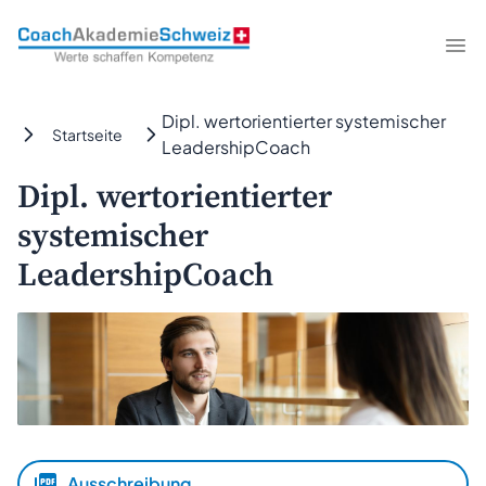
CoachAkademieSchweiz
Me
Dipl. wertorientierter systemischer
Startseite
LeadershipCoach
Dipl. wertorientierter
systemischer
LeadershipCoach
Ausschreibung