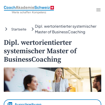
CoachAkademieSchweiz
Me
Dipl. wertorientierter systemischer
Startseite
Master of BusinessCoaching
Dipl. wertorientierter
systemischer Master of
BusinessCoaching
Ausschreibung