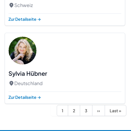
Schweiz
Zur Detailseite
→
Sylvia Hübner
Deutschland
Zur Detailseite
→
1
2
3
››
Last »