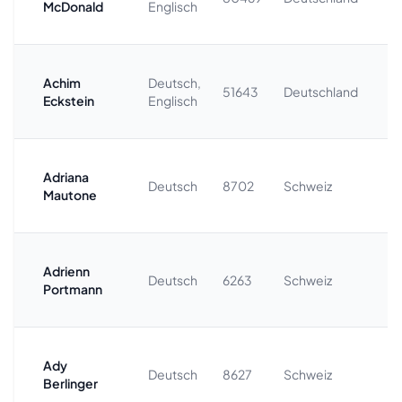
McDonald
Englisch
5
Achim
Deutsch,
+4
51643
Deutschland
Eckstein
Englisch
8
Adriana
+
Deutsch
8702
Schweiz
Mautone
4
Adrienn
+
Deutsch
6263
Schweiz
Portmann
4
Ady
+
Deutsch
8627
Schweiz
Berlinger
1