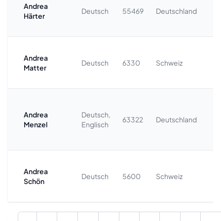
Andrea
+
Deutsch
55469
Deutschland
Härter
9
Andrea
+
Deutsch
6330
Schweiz
Matter
3
+
Andrea
Deutsch,
63322
Deutschland
9
Menzel
Englisch
7
Andrea
+
Deutsch
5600
Schweiz
Schön
61