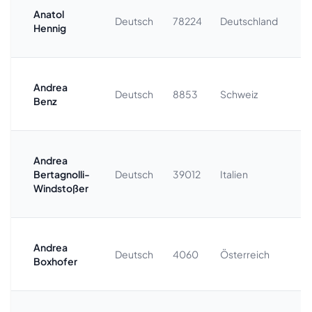
Anatol
+
Deutsch
78224
Deutschland
Hennig
7
Andrea
+
Deutsch
8853
Schweiz
Benz
5
Beratung
Andrea
+
Bertagnolli-
Deutsch
39012
Italien
4
Windstoßer
Andrea
+
Deutsch
4060
Österreich
Boxhofer
5