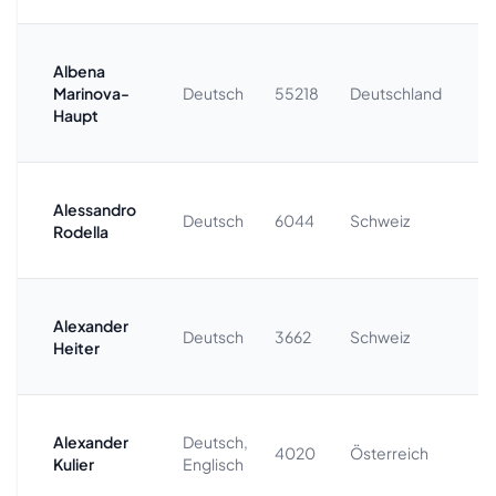
Albena
+
Marinova-
Deutsch
55218
Deutschland
7
Haupt
Alessandro
+
Deutsch
6044
Schweiz
Rodella
9
Alexander
+4
Deutsch
3662
Schweiz
Heiter
4
Alexander
Deutsch,
+
4020
Österreich
Kulier
Englisch
1