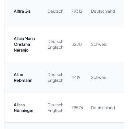
+
Alfira Gis
Deutsch
79312
Deutschland
7
Alicia Maria
Deutsch,
+
Orellana
8280
Schweiz
Englisch
2
Naranjo
Aline
Deutsch,
4419
Schweiz
Rebmann
Englisch
Alissa
Deutsch,
+
79576
Deutschland
Nönninger
Englisch
6