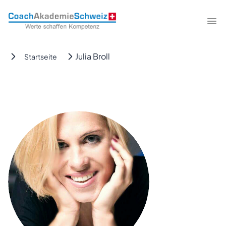
CoachAkademieSchweiz
Me
Julia Broll
Startseite