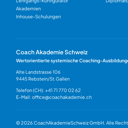
Lehrgangs-Konfigurator
Diplomarb
Akademien
Inhouse-Schulungen
Coach Akademie Schweiz
Wertorientierte systemische Coaching-Ausbildung
Alte Landstrasse 106
9445
Rebstein
/
St.Gallen
Schweiz
Telefon (CH):
+41 71 770 02 62
E-Mail:
office@coachakademie.ch
$$
© 2026 CoachAkademieSchweiz GmbH. Alle Rechte