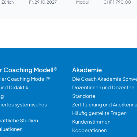
Zürich
Fr. 29.10.2027
Modul
CHF 1’790.00
er Coaching Modell®
Akademie
ller Coaching Modell®
Die Coach Akademie Schwe
und Didaktik
Dozentinnen und Dozenten
ng
Standorte
tiertes systemisches
Zertifizierung und Anerkenn
Häufig gestellte Fragen
aftliche Studien
Kundenstimmen
aluationen
Kooperationen