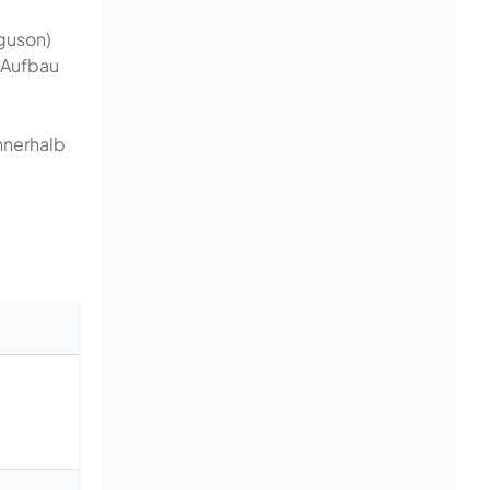
guson)
 Aufbau
nnerhalb