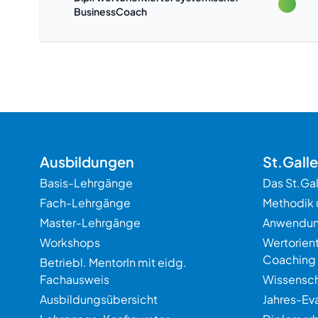
BusinessCoach
Ausbildungen
St.Gall
Basis-Lehrgänge
Das St.Ga
Fach-Lehrgänge
Methodik 
Master-Lehrgänge
Anwendu
Workshops
Wertorien
Coaching
Betriebl. MentorIn mit eidg.
Fachausweis
Wissensch
Ausbildungsübersicht
Jahres-Ev