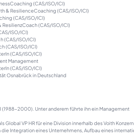
sinessCoaching (CAS/ISO/ICI)
alth & ResilienceCoaching (CAS/ISO/ICI)
aching (CAS/ISO/ICI)
 & ResilienzCoach (CAS/ISO/ICI)
CAS/ISO/ICI)
ch (CAS/ISO/ICI)
ach (CAS/ISO/ICI)
terIn (CAS/ISO/ICI)
alent Management
terIn (CAS/ISO/ICI)
ität Osnabrück in Deutschland
el (1988-2000). Unter anderem führte ihn ein Management
s Global VP HR für eine Division innerhalb des Voith Konzern
die Integration eines Unternehmens, Aufbau eines internat