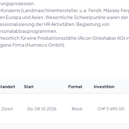
rungsprozessen.
Konzerns (Landmaschinenhersteller, u.a. Fendt, Massey Fer
nen Europa und Asien. Wesentliche Schwerpunkte waren der
fessionalisierung der HR Aktivitäten, Begleitung von
Personalabbauprogrammen.
wortlich für eine Produktionsstätte (Alcon Grieshaber AG) i
e eigene Firma (Humreco GmbH).
Standort
Start
Format
Investition
Zürich
Do. 08.10.2026
Block
CHF 3’690.00