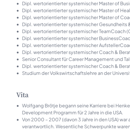
Dipl. wertorientierter systemischer Master of Bu
Dipl. wertorientierter systemischer Master of He
Dipl. wertorientierter systemischer Master of Co
Dipl. wertorientierter systemischer Gesundheits
Dipl. wertorientierter systemischer TeamCoach (
Dipl. wertorientierter systemischer BusinessCoa
Dipl. wertorientierter systemischer AufstellerCo
Dipl. wertorientierter systemischer Coach & Bera
Senior Consultant für Career Management und T
Dipl. wertorientierter systemischer Coach & Bera
Studium der Volkswirtschaftslehre an der Univers
Vita
Wolfgang Brötje begann seine Karriere bei Henk
Development Programm für 2 Jahre in die USA.
Von 2000 – 2007 (davon 3 Jahre in den USA) war al
verantwortlich. Wesentliche Schwerpunkte waren 