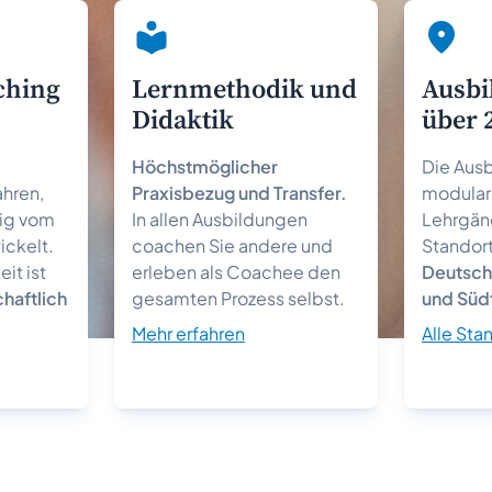
ching
Lernmethodik und
Ausbi
Didaktik
über 
Höchstmöglicher
Die Aus
hren,
Praxisbezug und Transfer.
modular 
ig vom
In allen Ausbildungen
Lehrgän
ickelt.
coachen Sie andere und
Standort
it ist
erleben als Coachee den
Deutsch
haftlich
gesamten Prozess selbst.
und Südt
Mehr erfahren
Alle Sta