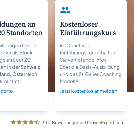
ldungen an
Kostenloser
20 Standorten
Einführungs­kurs
bildungen finden
Im Coaching-
oder als Block-
Einführungskurs erhalten
ge an über 20
Sie vertiefende Infos
en in der
Schweiz,
über die Basis-Ausbildung
land, Österreich
und das St.Galler Coaching
irol
statt.
Modell®.
ndorte
Jetzt kostenlos anmelden
3341
Bewertungen auf ProvenExpert.com
Coach Akademie Schweiz GmbH