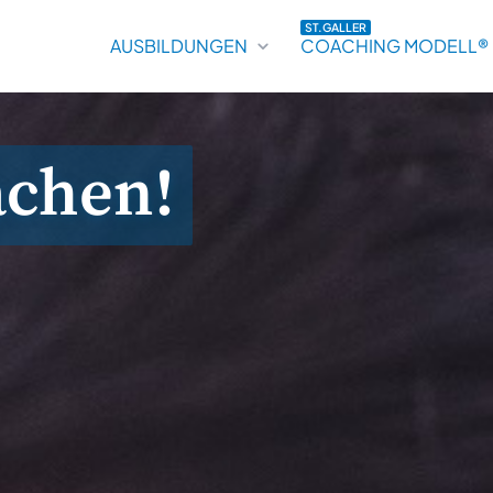
ST.GALLER
AUSBILDUNGEN
COACHING MODELL®
achen!