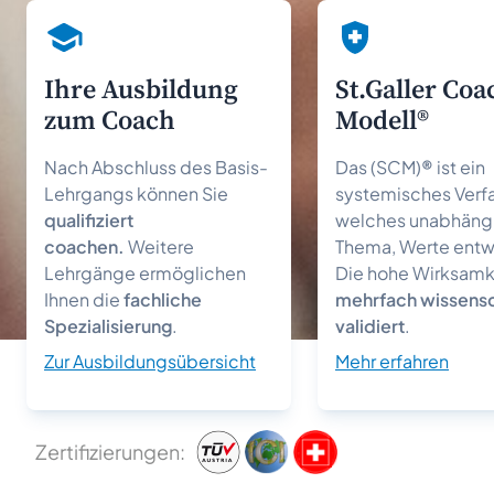
Ihre Aus­bildung
St.Galler Coa
zum Coach
Modell®
Nach Abschluss des Basis-
Das (SCM)
®
ist ein
Lehrgangs können Sie
systemisches Verfa
qualifiziert
welches unabhäng
coachen.
Weitere
Thema, Werte entw
Lehrgänge ermöglichen
Die hohe Wirksamke
Ihnen die
fachliche
mehrfach wissensc
Spezialisierung
.
validiert
.
Zur Ausbildungsübersicht
Mehr erfahren
Zertifizierungen