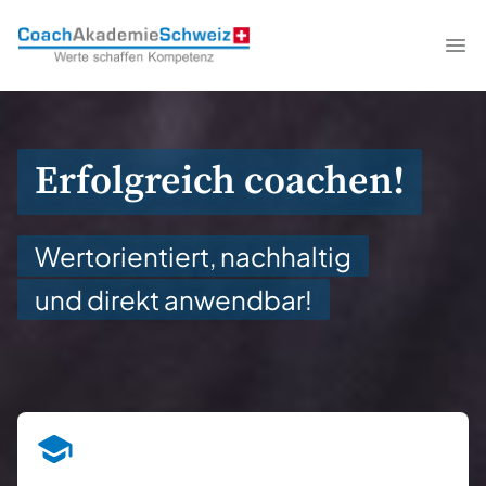
CoachAkademieSchweiz
Me
Erfolgreich coachen!
Wertorientiert, nachhaltig
und direkt anwendbar!