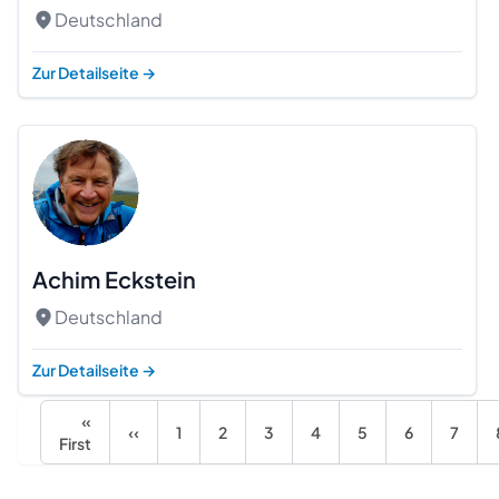
Deutschland
Zur Detailseite
→
Achim Eckstein
Deutschland
Zur Detailseite
→
«
‹‹
1
2
3
4
5
6
7
First