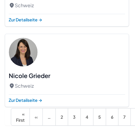
Schweiz
Zur Detailseite
→
Nicole Grieder
Schweiz
Zur Detailseite
→
«
‹‹
…
2
3
4
5
6
7
First