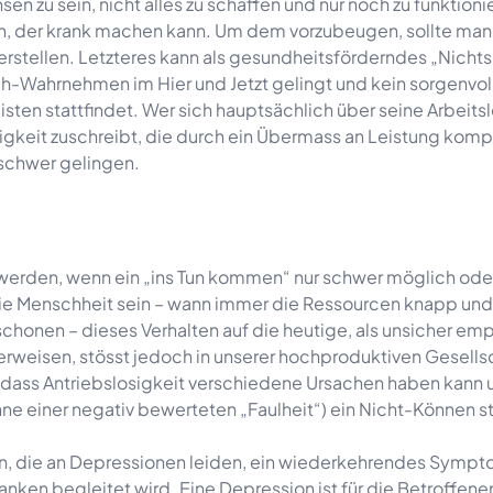
n zu sein, nicht alles zu schaffen und nur noch zu funktioni
en, der krank machen kann. Um dem vorzubeugen, sollte ma
rstellen. Letzteres kann als gesundheitsförderndes „Nichts
h-Wahrnehmen im Hier und Jetzt gelingt und kein sorgenvol
en stattfindet. Wer sich hauptsächlich über seine Arbeits
sigkeit zuschreibt, die durch ein Übermass an Leistung komp
 schwer gelingen.
erden, wenn ein „ins Tun kommen“ nur schwer möglich ode
e die Menschheit sein – wann immer die Ressourcen knapp und
u schonen – dieses Verhalten auf die heutige, als unsicher e
verweisen, stösst jedoch in unserer hochproduktiven Gesells
n, dass Antriebslosigkeit verschiedene Ursachen haben kann
ne einer negativ bewerteten „Faulheit“) ein Nicht-Können s
ten, die an Depressionen leiden, ein wiederkehrendes Sympt
ken begleitet wird. Eine Depression ist für die Betroffene