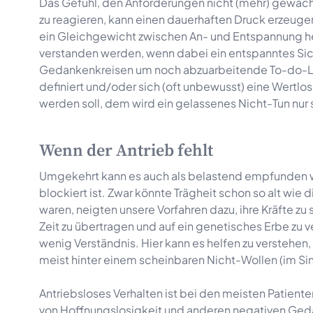
Das Gefühl, den Anforderungen nicht (mehr) gewachse
zu reagieren, kann einen dauerhaften Druck erzeug
ein Gleichgewicht zwischen An- und Entspannung he
verstanden werden, wenn dabei ein entspanntes Sic
Gedankenkreisen um noch abzuarbeitende To-do-List
definiert und/oder sich (oft unbewusst) eine Wertlo
werden soll, dem wird ein gelassenes Nicht-Tun nur
Wenn der Antrieb fehlt
Umgekehrt kann es auch als belastend empfunden w
blockiert ist. Zwar könnte Trägheit schon so alt wi
waren, neigten unsere Vorfahren dazu, ihre Kräfte z
Zeit zu übertragen und auf ein genetisches Erbe zu 
wenig Verständnis. Hier kann es helfen zu verstehe
meist hinter einem scheinbaren Nicht-Wollen (im Sin
Antriebsloses Verhalten ist bei den meisten Patien
von Hoffnungslosigkeit und anderen negativen Gedan