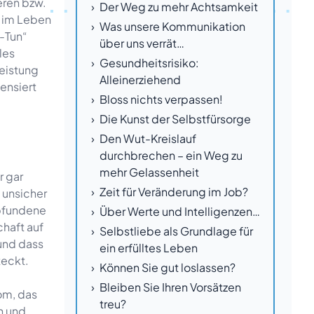
eren bzw.
Der Weg zu mehr Achtsamkeit
n im Leben
Was unsere Kommunikation
-Tun“
über uns verrät…
les
Gesundheitsrisiko:
leistung
Alleinerziehend
ensiert
Bloss nichts verpassen!
Die Kunst der Selbstfürsorge
Den Wut-Kreislauf
durchbrechen – ein Weg zu
mehr Gelassenheit
r gar
Zeit für Veränderung im Job?
 unsicher
mpfundene
Über Werte und Intelligenzen…
chaft auf
Selbstliebe als Grundlage für
 und dass
ein erfülltes Leben
teckt.
Können Sie gut loslassen?
Bleiben Sie Ihren Vorsätzen
om, das
treu?
n und