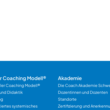
er Coaching Modell®
Akademie
ller Coaching Modell®
Die Coach Akademie Schwe
und Didaktik
Dozentinnen und Dozenten
ng
Standorte
tiertes systemisches
Zertifizierung und Anerkenn