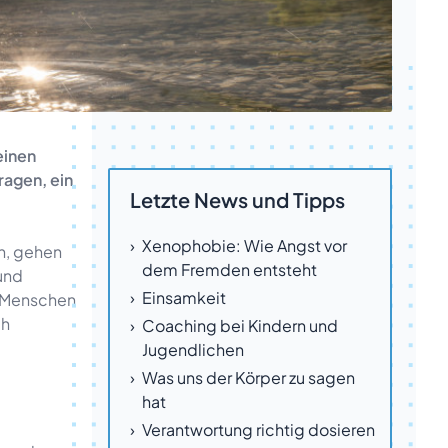
einen
agen, ein
Letzte News und Tipps
Xenophobie: Wie Angst vor
en, gehen
dem Fremden entsteht
und
Einsamkeit
s Menschen
ch
Coaching bei Kindern und
Jugendlichen
Was uns der Körper zu sagen
hat
Verantwortung richtig dosieren