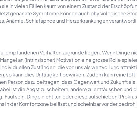
 sie in vielen Fällen kaum von einem Zustand der Erschöpfu
ür letztgenannte Symptome können auch physiologische Stö
es, Anämie, Schlafapnoe und Herzerkrankungen verantwortli
aul empfundenen Verhalten zugrunde liegen. Wenn Dinge ni
gel an (intrinsischer) Motivation eine grosse Rolle spiele
individuellen Zuständen, die von uns als wertvoll und attrakt
, so kann dies Untätigkeit bewirken. Zudem kann eine (oft
en Person dazu beitragen, dass Gegenwart und Zukunft als
i ist die Angst zu scheitern, andere zu enttäuschen und d
 Faul sein, Dinge nicht tun oder diese aufschieben (Prokras
ns in der Komfortzone belässt und scheinbar vor der bedrohl