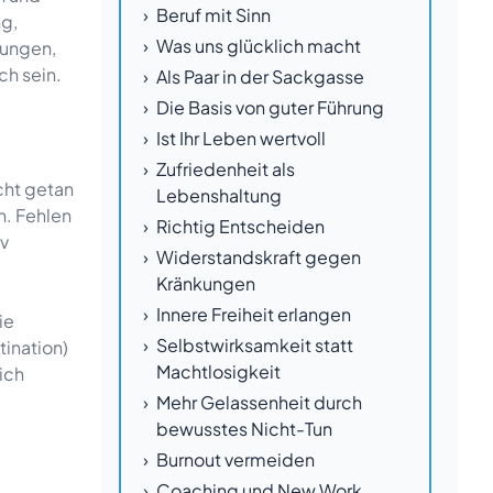
Beruf mit Sinn
ng,
Was uns glücklich macht
rungen,
ch sein.
Als Paar in der Sackgasse
Die Basis von guter Führung
Ist Ihr Leben wertvoll
Zufriedenheit als
cht getan
Lebenshaltung
n. Fehlen
Richtig Entscheiden
iv
Widerstandskraft gegen
Kränkungen
Innere Freiheit erlangen
ie
Beratung
Selbstwirksamkeit statt
tination)
Machtlosigkeit
ich
Mehr Gelassenheit durch
bewusstes Nicht-Tun
Burnout vermeiden
Coaching und New Work