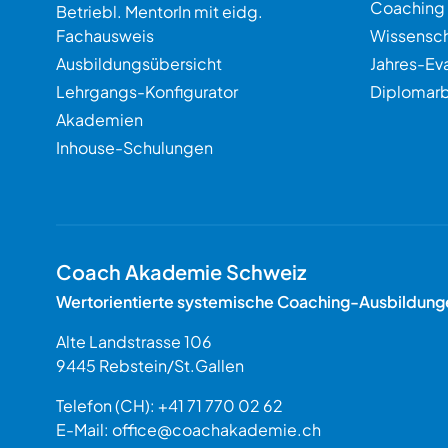
Coaching
Betriebl. MentorIn mit eidg.
Fachausweis
Wissensch
Ausbildungsübersicht
Jahres-Ev
Lehrgangs-Konfigurator
Diplomarb
Akademien
Inhouse-Schulungen
Coach Akademie Schweiz
Wertorientierte systemische Coaching-Ausbildung
Alte Landstrasse 106
9445
Rebstein
/
St.Gallen
Schweiz
Telefon (CH):
+41 71 770 02 62
E-Mail:
office@coachakademie.ch