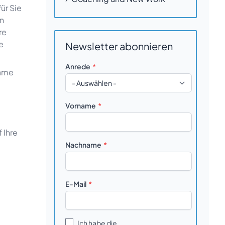
ür Sie
en
re
e
Newsletter abonnieren
Anrede
same
Vorname
 Ihre
Nachname
E-Mail
Ich habe die