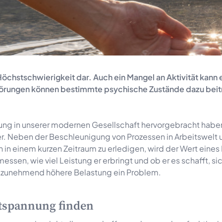
 Höchstschwierigkeit dar. Auch ein Mangel an Aktivität kann 
örungen können bestimmte psychische Zustände dazu beitr
ierung in unserer modernen Gesellschaft hervorgebracht hab
her. Neben der Beschleunigung von Prozessen in Arbeitswelt 
h in einem kurzen Zeitraum zu erledigen, wird der Wert eine
ssen, wie viel Leistung er erbringt und ob er es schafft, si
se zunehmend höhere Belastung ein Problem.
tspannung finden