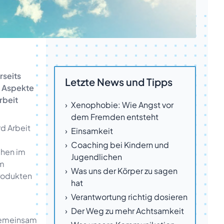
rseits
Letzte News und Tipps
e Aspekte
rbeit
Xenophobie: Wie Angst vor
dem Fremden entsteht
rd Arbeit
Einsamkeit
Coaching bei Kindern und
chen im
Jugendlichen
em
Was uns der Körper zu sagen
Produkten
hat
Verantwortung richtig dosieren
Der Weg zu mehr Achtsamkeit
 gemeinsam