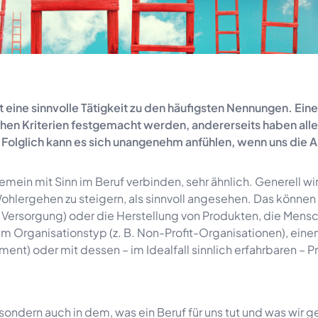
 eine sinnvolle Tätigkeit zu den häufigsten Nennungen. Eine
chen Kriterien festgemacht werden, andererseits haben all
 Folglich kann es sich unangenehm anfühlen, wenn uns die A
emein mit Sinn im Beruf verbinden, sehr ähnlich. Generell wi
ohlergehen zu steigern, als sinnvoll angesehen. Das können
e Versorgung) oder die Herstellung von Produkten, die Mens
nem Organisationstyp (z. B. Non-Profit-Organisationen), ein
t) oder mit dessen – im Idealfall sinnlich erfahrbaren – 
, sondern auch in dem, was ein Beruf für uns tut und was wir