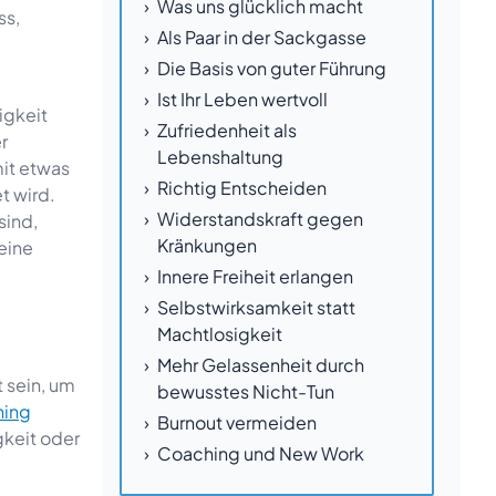
Was uns glücklich macht
ss,
Als Paar in der Sackgasse
Die Basis von guter Führung
Ist Ihr Leben wertvoll
igkeit
Zufriedenheit als
r
Lebenshaltung
mit etwas
Richtig Entscheiden
t wird.
Widerstandskraft gegen
sind,
Kränkungen
eine
Innere Freiheit erlangen
Selbstwirksamkeit statt
Beratung
Machtlosigkeit
Mehr Gelassenheit durch
t sein, um
bewusstes Nicht-Tun
hing
Burnout vermeiden
gkeit oder
Coaching und New Work