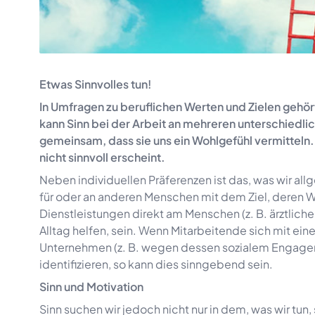
Etwas Sinnvolles tun!
In Umfragen zu beruflichen Werten und Zielen gehört
kann Sinn bei der Arbeit an mehreren unterschiedli
gemeinsam, dass sie uns ein Wohlgefühl vermitteln.
nicht sinnvoll erscheint.
Neben individuellen Präferenzen ist das, was wir allg
für oder an anderen Menschen mit dem Ziel, deren W
Dienstleistungen direkt am Menschen (z. B. ärztlich
Alltag helfen, sein. Wenn Mitarbeitende sich mit ei
Unternehmen (z. B. wegen dessen sozialem Engagemen
identifizieren, so kann dies sinngebend sein.
Sinn und Motivation
Sinn suchen wir jedoch nicht nur in dem, was wir tun