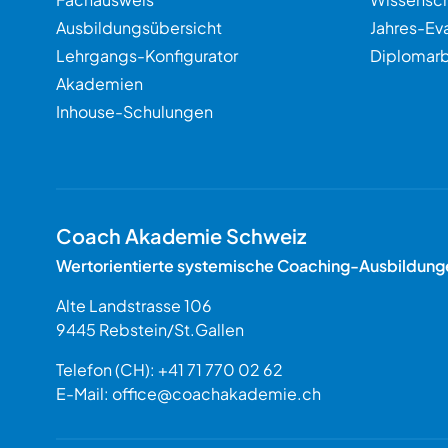
Ausbildungsübersicht
Jahres-Ev
Lehrgangs-Konfigurator
Diplomarb
Akademien
Inhouse-Schulungen
Coach Akademie Schweiz
Wertorientierte systemische Coaching-Ausbildung
Alte Landstrasse 106
9445
Rebstein
/
St.Gallen
Schweiz
Telefon (CH):
+41 71 770 02 62
E-Mail:
office@coachakademie.ch
$$