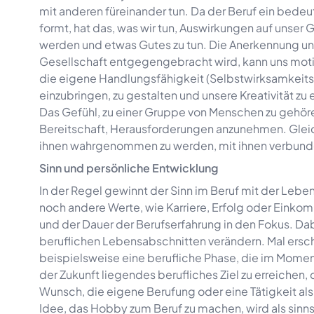
mit anderen füreinander tun. Da der Beruf ein bedeut
formt, hat das, was wir tun, Auswirkungen auf unser 
werden und etwas Gutes zu tun. Die Anerkennung un
Gesellschaft entgegengebracht wird, kann uns motiv
die eigene Handlungsfähigkeit (Selbstwirksamkeits
einzubringen, zu gestalten und unsere Kreativität zu
Das Gefühl, zu einer Gruppe von Menschen zu gehören
Bereitschaft, Herausforderungen anzunehmen. Gleic
ihnen wahrgenommen zu werden, mit ihnen verbunde
Sinn und persönliche Entwicklung
In der Regel gewinnt der Sinn im Beruf mit der Lebe
noch andere Werte, wie Karriere, Erfolg oder Einko
und der Dauer der Berufserfahrung in den Fokus. Da
beruflichen Lebensabschnitten verändern. Mal erschei
beispielsweise eine berufliche Phase, die im Moment
der Zukunft liegendes berufliches Ziel zu erreichen
Wunsch, die eigene Berufung oder eine Tätigkeit a
Idee, das Hobby zum Beruf zu machen, wird als sinnst