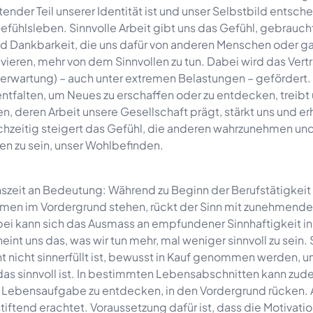
ender Teil unserer Identität ist und unser Selbstbild entsch
Gefühlsleben. Sinnvolle Arbeit gibt uns das Gefühl, gebrauch
d Dankbarkeit, die uns dafür von anderen Menschen oder ga
ieren, mehr von dem Sinnvollen zu tun. Dabei wird das Vertr
erwartung) – auch unter extremen Belastungen – gefördert.
 entfalten, um Neues zu erschaffen oder zu entdecken, treibt 
, deren Arbeit unsere Gesellschaft prägt, stärkt uns und er
hzeitig steigert das Gefühl, die anderen wahrzunehmen un
n zu sein, unser Wohlbefinden.
nszeit an Bedeutung: Während zu Beginn der Berufstätigkeit
mmen im Vordergrund stehen, rückt der Sinn mit zunehmende
bei kann sich das Ausmass an empfundener Sinnhaftigkeit in
nt uns das, was wir tun mehr, mal weniger sinnvoll zu sein.
 nicht sinnerfüllt ist, bewusst in Kauf genommen werden, um
, das sinnvoll ist. In bestimmten Lebensabschnitten kann zu
ls Lebensaufgabe zu entdecken, in den Vordergrund rücken. 
iftend erachtet. Voraussetzung dafür ist, dass die Motivati