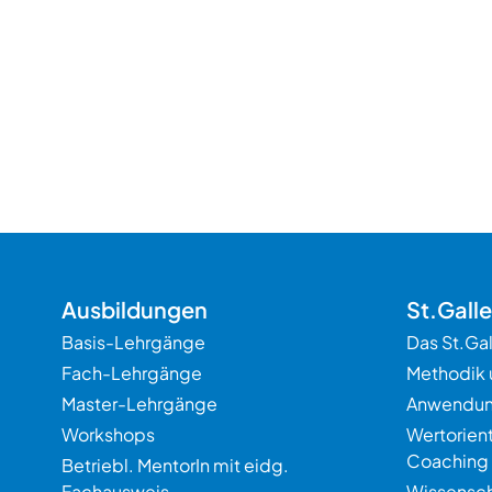
Ausbildungen
St.Gall
Basis-Lehrgänge
Das St.Ga
Fach-Lehrgänge
Methodik 
Master-Lehrgänge
Anwendu
Workshops
Wertorien
Coaching
Betriebl. MentorIn mit eidg.
Fachausweis
Wissensch