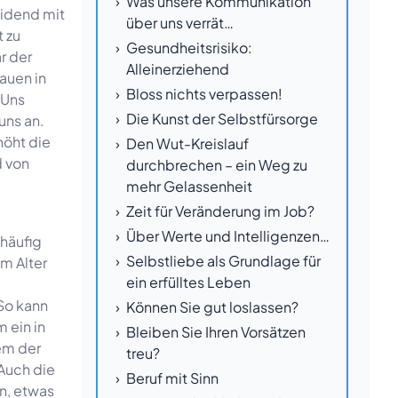
Was unsere Kommunikation
eidend mit
über uns verrät…
t zu
Gesundheitsrisiko:
r der
Alleinerziehend
auen in
Bloss nichts verpassen!
 Uns
Die Kunst der Selbstfürsorge
uns an.
höht die
Den Wut-Kreislauf
d von
durchbrechen – ein Weg zu
mehr Gelassenheit
Zeit für Veränderung im Job?
Über Werte und Intelligenzen…
 häufig
Selbstliebe als Grundlage für
m Alter
ein erfülltes Leben
 So kann
Können Sie gut loslassen?
 ein in
Bleiben Sie Ihren Vorsätzen
dem der
treu?
Auch die
Beruf mit Sinn
on, etwas